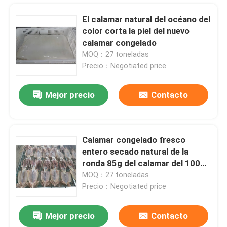
El calamar natural del océano del
color corta la piel del nuevo
calamar congelado
MOQ：27 toneladas
Precio：Negotiated price
Mejor precio
Contacto
Calamar congelado fresco
entero secado natural de la
En casa.
ronda 85g del calamar del 100%
Illex
MOQ：27 toneladas
Precio：Negotiated price
Productos
Mejor precio
Contacto
Caballa congelada fresca del Pacífico 100g 140g BQF para el hotel
Vídeos