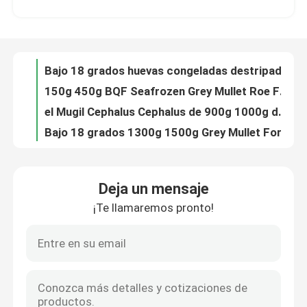
Caballa congelada fresca Japonicus 110g del Scomber del peso neto del 90%
Bajo 18 grados huevas congeladas destripadas del salmonete de BQF 100G 200G
Sobre nosotros
150g 450g BQF Seafrozen Grey Mullet Roe For Restaurant
el Mugil Cephalus Cephalus de 900g 1000g destripó a Grey Mullet congelado
Recorrido por la fábrica
Bajo 18 grados 1300g 1500g Grey Mullet For Restaurant fresco
Mugil Cephalus Cephalus 1400g Grey Mullet congelado sano
Control de calidad
mariscos BQF de 1000g 1500g que congelan a Grey Mullet Fish
Ronda entera 1100g delicioso 1200g Grey Mullet congelado
Contacta con nosotros
500g 1000g BQF a granel Seafrozen Gray Mullet Fish For Hotel
Deja un mensaje
El Mugil Cephalus Cephalus destripó 1000g 1500g Grey Mullet congelado
¡Te llamaremos pronto!
Noticias
Trucha salmonada fresca 10kg Tuna Fish Waste Meat de Seafrozen
Atún de trucha salmonada congelado de la carne de la basura del grado 6kg 8kg del AAA
Trucha salmonada Tuna Waste Meat For Restaurant de BQF 5kg 10kg
Casos
Caballa pacífica entera congelada de los pescados a granel de 80G 100G IQF para el restaurante
Caballa congelada fresca a granel de la ronda entera de los pescados 80g del Pacífico IQF
Solicitar una cotización