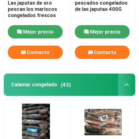
Las japutas de oro
pescados congelados
pescan los mariscos
de las japutas 400G
Mahi congelado Mahi
congelados frescos
Mejor precio
Mejor precio
Atún de trucha salmonada congelado
Contacto
Contacto
Cebo de pesca congelado
Aguja congelada
Calamar congelado
(43)
Grey Mullet congelado