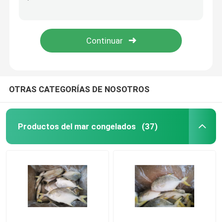
Decapterus Muroaji 76g 77g alrededor del cebo de pesca congelado del Scad
75g 80g destripados forman los pescados congelados de la caballa para el cebo
Productos del mar congelados
Decapterus Muroaji debajo 18 del cebo de pesca congelado del grado 75g 80g
cebo de pesca congelado entero de los pescados de la caballa del Scad de ronda 75g
Calamar congelado
Caballa congelada
OTRAS CATEGORÍAS DE NOSOTROS
Las sardinas congeladas
Productos del mar congelados
(37)
Saurio pacífico congelado
Atún de bonitos congelado
Pescados congelados del bonito