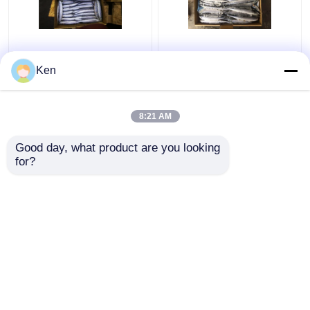
Saurio pacífico
Saurio pacífico
congelado de alto valor
congelado #4
Ken
proteico
8:21 AM
Mejor precio
Mejor precio
Good day, what product are you looking 
for?
Contacto
Contacto
Vea más
Inicio
Mapa del Sitio
Contactar Ahora
Desktop Site
Mapa del Sitio
Política de privacidad